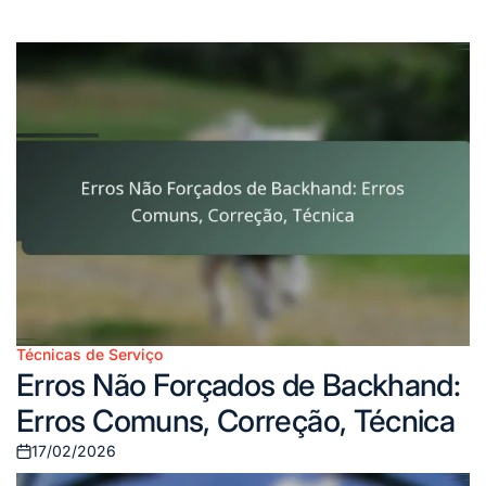
Técnicas de Serviço
Posted
Erros Não Forçados de Backhand:
in
Erros Comuns, Correção, Técnica
17/02/2026
Posted
on