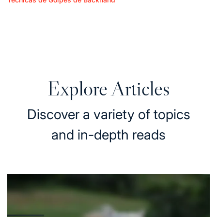
Posted
Approach de Backhand: Posicionamento,
in
Seleção de Tiros, Execução
16/02/2026
Posted
on
Explore Articles
Discover a variety of topics
and in-depth reads