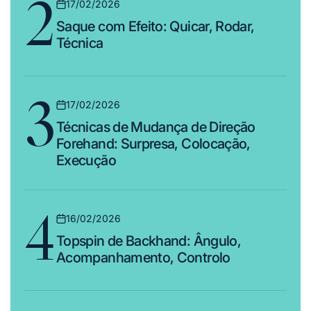
2
17/02/2026
Posted
Saque com Efeito: Quicar, Rodar,
on
Técnica
3
17/02/2026
Posted
Técnicas de Mudança de Direção
on
Forehand: Surpresa, Colocação,
Execução
4
16/02/2026
Posted
Topspin de Backhand: Ângulo,
on
Acompanhamento, Controlo