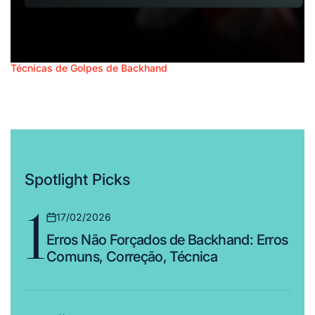
Técnicas de Golpes de Backhand
Posted
Backhand High Ball: Ajuste, Tempo, Execução
in
16/02/2026
Posted
on
Spotlight Picks
1
17/02/2026
Posted
Erros Não Forçados de Backhand: Erros
on
Comuns, Correção, Técnica