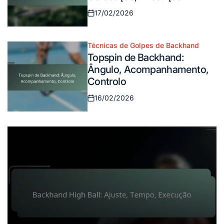
17/02/2026
Posted
on
Técnicas de Golpes de Backhand
Posted
Topspin de Backhand:
in
Ângulo, Acompanhamento,
Controlo
16/02/2026
Posted
on