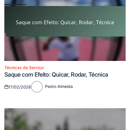
Técnicas de Serviço
Posted
Saque com Efeito: Quicar, Rodar, Técnica
in
Pedro Almeida
17/02/2026
Posted
Posted
on
by