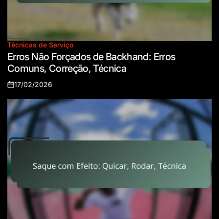
Técnicas de Serviço
Posted
Erros Não Forçados de Backhand: Erros
in
Comuns, Correção, Técnica
17/02/2026
Posted
on