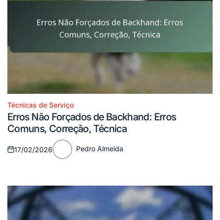
Técnicas de Serviço
Posted
Erros Não Forçados de Backhand: Erros
in
Comuns, Correção, Técnica
Pedro Almeida
17/02/2026
Posted
Posted
on
by