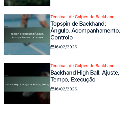
Posted
on
Técnicas de Golpes de Backhand
Posted
Topspin de Backhand:
in
Ângulo, Acompanhamento,
Controlo
16/02/2026
Posted
on
Técnicas de Golpes de Backhand
Posted
Backhand High Ball: Ajuste,
in
Tempo, Execução
16/02/2026
Posted
on