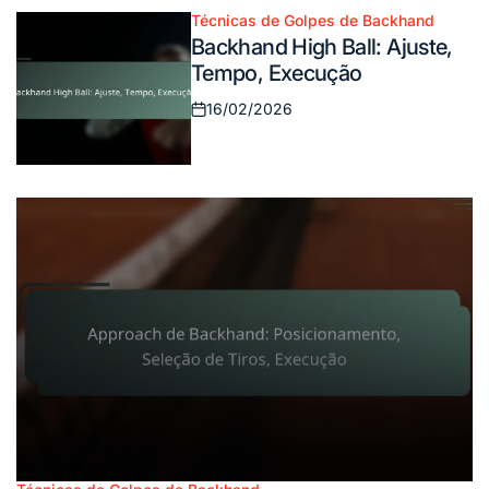
Técnicas de Golpes de Backhand
Posted
Backhand High Ball: Ajuste,
in
Tempo, Execução
16/02/2026
Posted
on