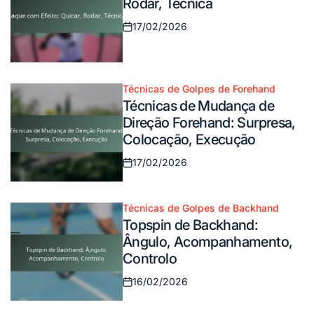
Rodar, Técnica
17/02/2026
Posted
on
Técnicas de Golpes de Forehand
Posted
Técnicas de Mudança de
in
Direção Forehand: Surpresa,
Colocação, Execução
17/02/2026
Posted
on
Técnicas de Golpes de Backhand
Posted
Topspin de Backhand:
in
Ângulo, Acompanhamento,
Controlo
16/02/2026
Posted
on