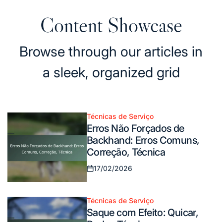
Content Showcase
Browse through our articles in
a sleek, organized grid
Técnicas de Serviço
Posted
Erros Não Forçados de
in
Backhand: Erros Comuns,
Correção, Técnica
17/02/2026
Posted
on
Técnicas de Serviço
Posted
Saque com Efeito: Quicar,
in