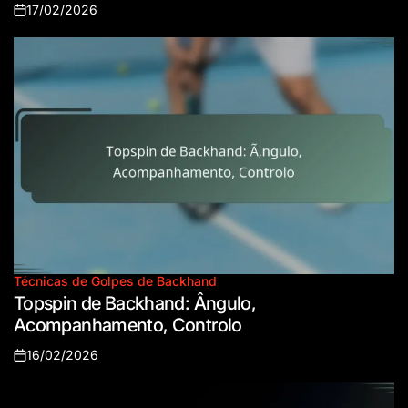
17/02/2026
Posted
on
Técnicas de Golpes de Backhand
Posted
Topspin de Backhand: Ângulo,
in
Acompanhamento, Controlo
16/02/2026
Posted
on