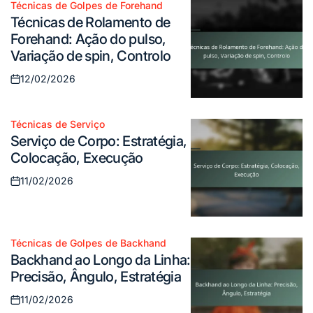
Técnicas de Golpes de Forehand
Posted
Técnicas de Rolamento de
in
Forehand: Ação do pulso,
Variação de spin, Controlo
12/02/2026
Posted
on
Técnicas de Serviço
Posted
Serviço de Corpo: Estratégia,
in
Colocação, Execução
11/02/2026
Posted
on
Técnicas de Golpes de Backhand
Posted
Backhand ao Longo da Linha:
in
Precisão, Ângulo, Estratégia
11/02/2026
Posted