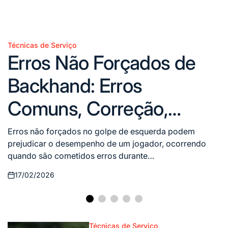
Técnicas de Serviço
Posted
Erros Não Forçados de
in
Backhand: Erros
Comuns, Correção,
Técnica
Erros não forçados no golpe de esquerda podem
prejudicar o desempenho de um jogador, ocorrendo
quando são cometidos erros durante…
17/02/2026
Posted
on
Técnicas de Serviço