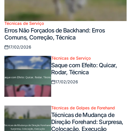
Técnicas de Serviço
Posted
Erros Não Forçados de Backhand: Erros
in
Comuns, Correção, Técnica
17/02/2026
Posted
on
Técnicas de Serviço
Posted
Saque com Efeito: Quicar,
in
Rodar, Técnica
17/02/2026
Posted
on
Técnicas de Golpes de Forehand
Posted
Técnicas de Mudança de
in
Direção Forehand: Surpresa,
Colocação, Execução