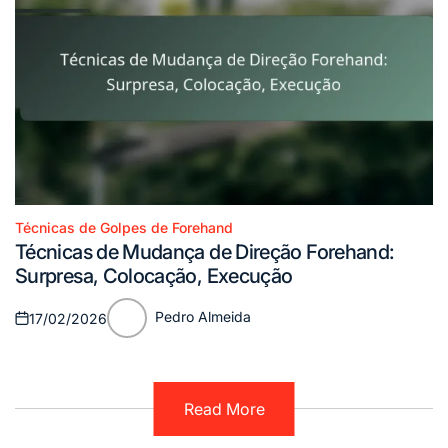
Técnicas de Golpes de Forehand
Posted
Técnicas de Mudança de Direção Forehand:
in
Surpresa, Colocação, Execução
Pedro Almeida
17/02/2026
Posted
Posted
on
by
Read More