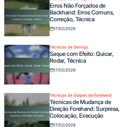
Posted
Erros Não Forçados de
in
Backhand: Erros Comuns,
Correção, Técnica
17/02/2026
Posted
on
Técnicas de Serviço
Posted
Saque com Efeito: Quicar,
in
Rodar, Técnica
17/02/2026
Posted
on
Técnicas de Golpes de Forehand
Posted
Técnicas de Mudança de
in
Direção Forehand: Surpresa,
Colocação, Execução
17/02/2026