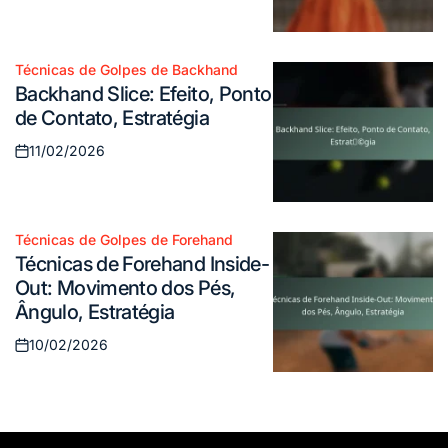
on
Técnicas de Golpes de Backhand
Posted
Backhand Slice: Efeito, Ponto
in
de Contato, Estratégia
11/02/2026
Posted
on
Técnicas de Golpes de Forehand
Posted
Técnicas de Forehand Inside-
in
Out: Movimento dos Pés,
Ângulo, Estratégia
10/02/2026
Posted
on