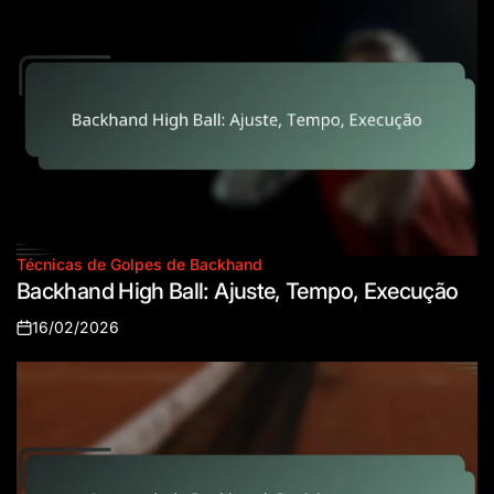
Técnicas de Golpes de Backhand
Posted
Backhand High Ball: Ajuste, Tempo, Execução
in
16/02/2026
Posted
on