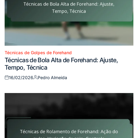
Técnicas de Golpes de Forehand
Posted
Técnicas de Bola Alta de Forehand: Ajuste,
in
Tempo, Técnica
16/02/2026
Pedro Almeida
Posted
Posted
on
by