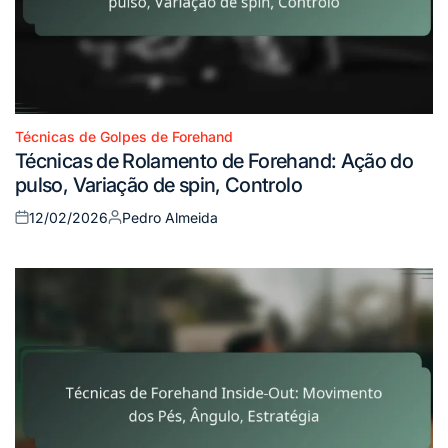
Técnicas de Golpes de Forehand
Posted
Técnicas de Rolamento de Forehand: Ação do
in
pulso, Variação de spin, Controlo
12/02/2026
Pedro Almeida
Posted
Posted
on
by