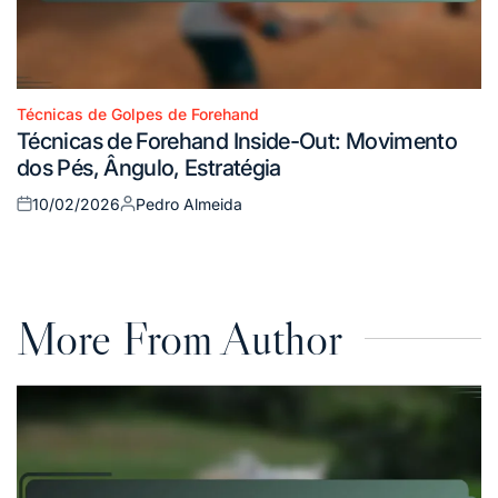
Técnicas de Golpes de Forehand
Posted
Técnicas de Forehand Inside-Out: Movimento
in
dos Pés, Ângulo, Estratégia
10/02/2026
Pedro Almeida
Posted
Posted
on
by
More From Author