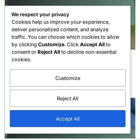
We respect your privacy
Cookies help us improve your experience,
deliver personalized content, and analyze
traffic. You can choose which cookies to allow
by clicking
Customize
. Click
Accept All
to
consent or
Reject All
to decline non-essential
Técnicas de Serviço
cookies.
Posted
Erros Não Forçados de Backhand: Erros
in
Comuns, Correção, Técnica
Customize
17/02/2026
Pedro Almeida
Posted
Posted
on
by
Reject All
Accept All