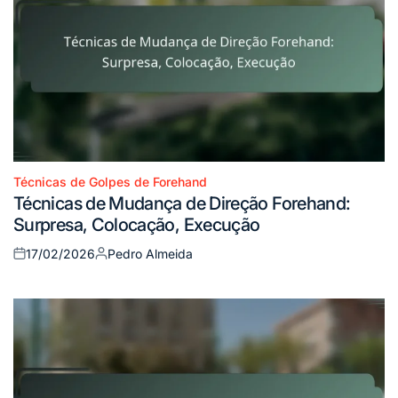
Técnicas de Golpes de Forehand
Posted
Técnicas de Mudança de Direção Forehand:
in
Surpresa, Colocação, Execução
17/02/2026
Pedro Almeida
Posted
Posted
on
by